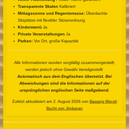
Transparente Skalen
Kalibriert
Mittagssonne und Regenterrasse:
Überdachte
Sitzplätze mit flexibler Sitzanordnung
Kindermenü
Ja
Private Veranstaltungen
Ja
Parken:
Vor Ort, große Kapazität
Español
Alle Informationen wurden sorgfältig zusammengestellt,
Português do Brasil
werden jedoch ohne Gewähr bereitgestellt.
한국어
Automatisch aus dem Englischen übersetzt. Bei
Abweichungen sind die Informationen auf der
日本語
ursprünglichen englischen Seite maßgebend.
Italiano
Zuletzt aktualisiert am 2. August 2026 von
Bawang Merah
Bahasa Indonesia
Bucht von Jimbaran
हिन्दी
Français