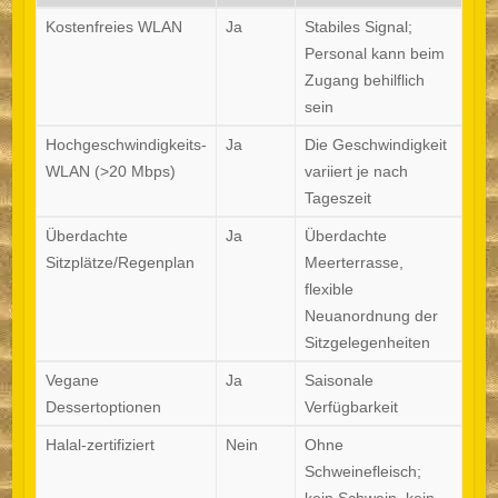
Kostenfreies WLAN
Ja
Stabiles Signal;
Personal kann beim
Zugang behilflich
sein
Hochgeschwindigkeits-
Ja
Die Geschwindigkeit
WLAN (>20 Mbps)
variiert je nach
Tageszeit
Überdachte
Ja
Überdachte
Sitzplätze/Regenplan
Meerterrasse,
flexible
Neuanordnung der
Sitzgelegenheiten
Vegane
Ja
Saisonale
Dessertoptionen
Verfügbarkeit
Halal-zertifiziert
Nein
Ohne
Schweinefleisch;
kein Schwein, kein