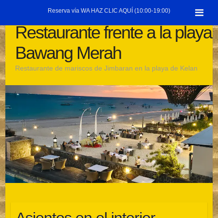
Saltar
Reserva vía WA HAZ CLIC AQUÍ (10:00-19:00)
al
Restaurante frente a la playa
contenido
Bawang Merah
Restaurante de mariscos de Jimbaran en la playa de Kelan