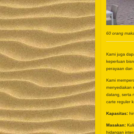
60 orang maka
Kami juga dap
keperluan bisn
perayaan dan 
Kami memperca
menyediakan m
datang, serta 
carte reguler 
Kapasitas:
hin
Masakan:
Kuli
hidangan inter