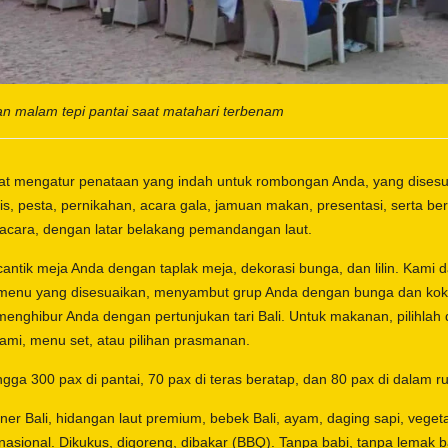
n malam tepi pantai saat matahari terbenam
at mengatur penataan yang indah untuk rombongan Anda, yang disesu
is, pesta, pernikahan, acara gala, jamuan makan, presentasi, serta ber
acara, dengan latar belakang pemandangan laut.
ntik meja Anda dengan taplak meja, dekorasi bunga, dan lilin. Kami d
enu yang disesuaikan, menyambut grup Anda dengan bunga dan kokt
menghibur Anda dengan pertunjukan tari Bali. Untuk makanan, pilihlah 
kami, menu set, atau pilihan prasmanan.
gga 300 pax di pantai, 70 pax di teras beratap, dan 80 pax di dalam r
ner Bali, hidangan laut premium, bebek Bali, ayam, daging sapi, veget
nasional. Dikukus, digoreng, dibakar (BBQ). Tanpa babi, tanpa lemak b