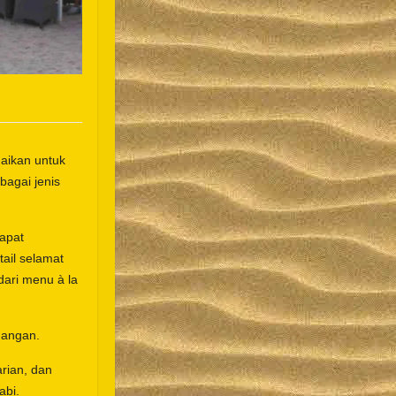
aikan untuk
bagai jenis
apat
ail selamat
dari menu à la
uangan.
arian, dan
abi.