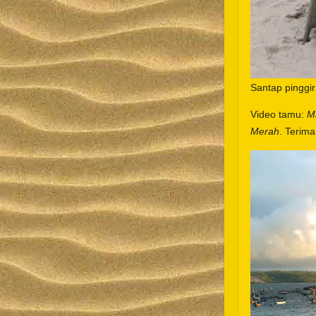
Santap pinggir
Video tamu:
M
Merah
. Terima