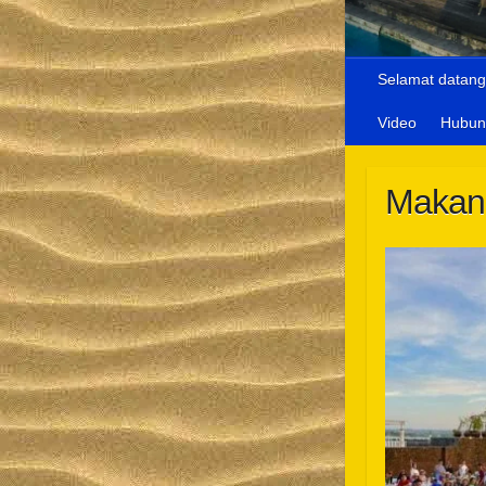
Selamat datang
Video
Hubun
Makan