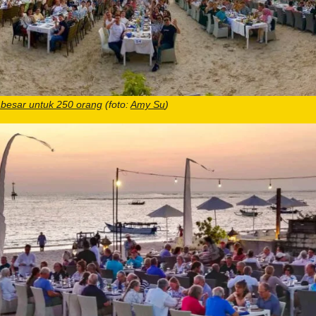
besar untuk 250 orang
(foto:
Amy Su
)