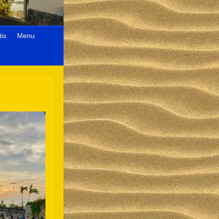
is
Menu