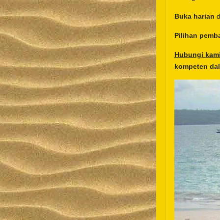
Buka harian
d
Pilihan pemb
Hubungi kam
kompeten dal