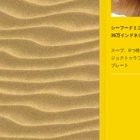
シーフードミ
35万インドネ
スープ、6つ
焼
ジュクトゥラ
プレート