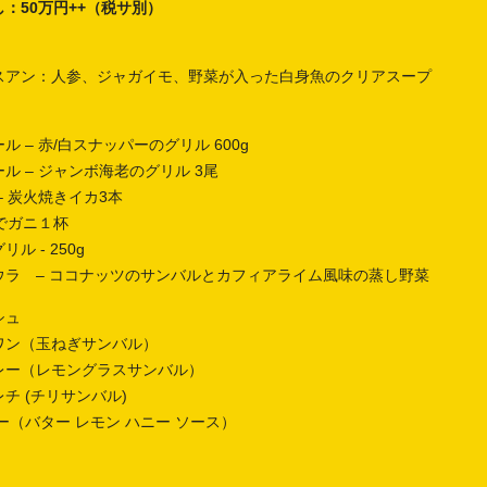
：50万円++（税サ別）
スアン：人参、ジャガイモ、野菜が入った白身魚のクリアスープ
 – 赤/白スナッパーのグリル 600g
ル – ジャンボ海老のグリル 3尾
– 炭火焼きイカ3本
茹でガニ１杯
ル - 250g
ウラ – ココナッツのサンバルとカフィアライム風味の蒸し野菜
シュ
ワン（玉ねぎサンバル）
レー（レモングラスサンバル）
チ (チリサンバル)
ー（バター レモン ハニー ソース）