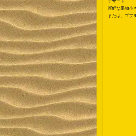
デザート
新鮮な果物
小
または、ブブ