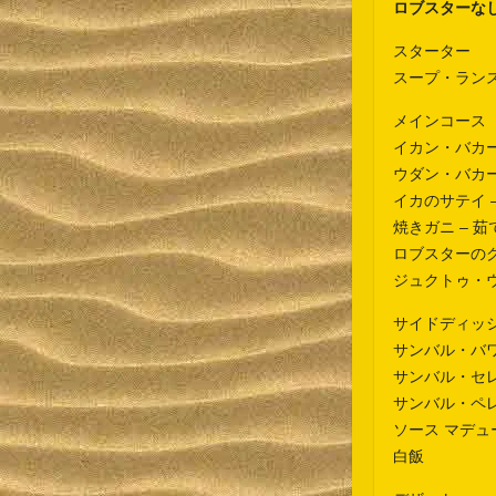
ロブスターなし
スターター
スープ・ラン
メインコース
イカン・バカール
ウダン・バカー
イカのサテイ 
焼きガニ – 
ロブスターのグリ
ジュクトゥ・
サイドディッ
サンバル・バ
サンバル・セ
サンバル・ペレ
ソース マデュ
白飯