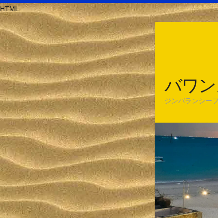
コ
HTML
ン
テ
ン
ツ
へ
ス
バワン
キ
ジンバランシーフ
ッ
プ