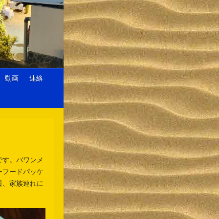
動画
連絡
です。バワンメ
ーフードパッケ
日、家族連れに