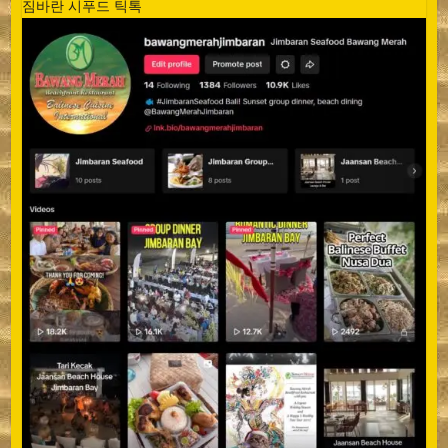
짐바란 시푸드 틱톡