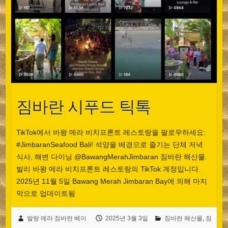
짐바란 시푸드 틱톡
TikTok에서 바왕 메라 비치프론트 레스토랑을 팔로우하세요:
#JimbaranSeafood Bali! 석양을 배경으로 즐기는 단체 저녁
식사, 해변 다이닝 @BawangMerahJimbaran 짐바란 해산물.
발리 바왕 메라 비치프론트 레스토랑의 TikTok 계정입니다.
2025년 11월 5일 Bawang Merah Jimbaran Bay에 의해 마지
막으로 업데이트됨
Español
Português do Brasil
발랑 메라 짐바란 베이
2025년 3월 3일
짐바란 해산물
,
짐