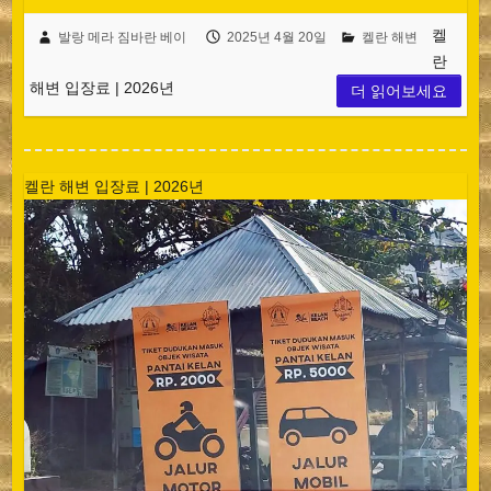
켈
발랑 메라 짐바란 베이
2025년 4월 20일
켈란 해변
란
해변 입장료 | 2026년
더 읽어보세요
켈란 해변 입장료 | 2026년