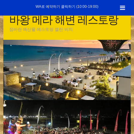
콘
WA로 예약하기 클릭하기 (10:00-19:00)
텐
바왕 메라 해변 레스토랑
츠
로
짐바란 해산물 레스토랑 켈란 비치
건
너
뛰
기