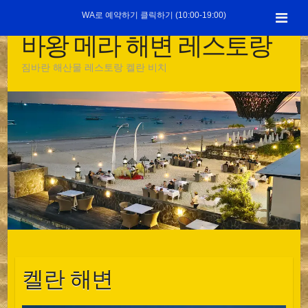
콘
WA로 예약하기 클릭하기 (10:00-19:00)
텐
바왕 메라 해변 레스토랑
츠
로
짐바란 해산물 레스토랑 켈란 비치
건
너
뛰
기
켈란 해변