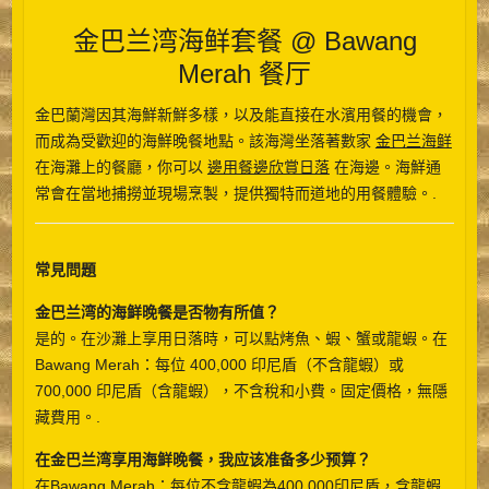
金巴兰湾海鲜套餐 @ Bawang
Merah 餐厅
金巴蘭灣因其海鮮新鮮多樣，以及能直接在水濱用餐的機會，
而成為受歡迎的海鮮晚餐地點。該海灣坐落著數家
金巴兰海鲜
在海灘上的餐廳，你可以
邊用餐邊欣賞日落
在海邊。海鮮通
常會在當地捕撈並現場烹製，提供獨特而道地的用餐體驗。.
常見問題
金巴兰湾的海鲜晚餐是否物有所值？
是的。在沙灘上享用日落時，可以點烤魚、蝦、蟹或龍蝦。在
Bawang Merah：每位 400,000 印尼盾（不含龍蝦）或
700,000 印尼盾（含龍蝦），不含稅和小費。固定價格，無隱
藏費用。.
在金巴兰湾享用海鲜晚餐，我应该准备多少预算？
在Bawang Merah：每位不含龍蝦為400,000印尼盾，含龍蝦