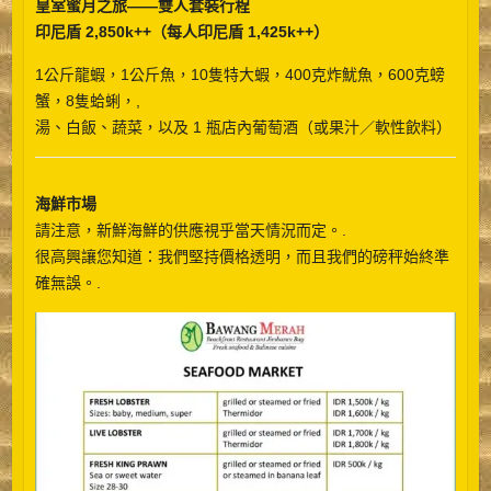
皇室蜜月之旅——雙人套裝行程
印尼盾 2,850k++（每人印尼盾 1,425k++）
1公斤龍蝦，1公斤魚，10隻特大蝦，400克炸魷魚，600克螃
蟹，8隻蛤蜊，,
湯、白飯、蔬菜，以及 1 瓶店內葡萄酒（或果汁／軟性飲料）
海鮮市場
請注意，新鮮海鮮的供應視乎當天情況而定。.
很高興讓您知道：我們堅持價格透明，而且我們的磅秤始終準
確無誤。.