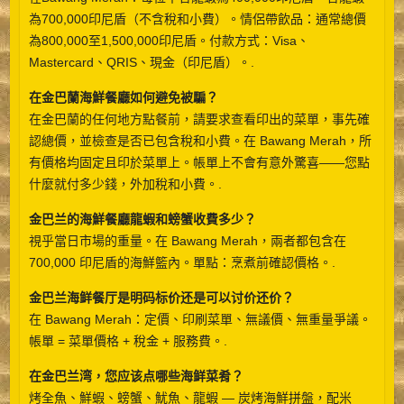
為700,000印尼盾（不含稅和小費）。情侶帶飲品：通常總價
為800,000至1,500,000印尼盾。付款方式：Visa、
Mastercard、QRIS、現金（印尼盾）。.
在金巴蘭海鮮餐廳如何避免被騙？
在金巴蘭的任何地方點餐前，請要求查看印出的菜單，事先確
認總價，並檢查是否已包含稅和小費。在 Bawang Merah，所
有價格均固定且印於菜單上。帳單上不會有意外驚喜——您點
什麼就付多少錢，外加稅和小費。.
金巴兰的海鮮餐廳龍蝦和螃蟹收費多少？
視乎當日市場的重量。在 Bawang Merah，兩者都包含在
700,000 印尼盾的海鮮籃內。單點：烹煮前確認價格。.
金巴兰海鲜餐厅是明码标价还是可以讨价还价？
在 Bawang Merah：定價、印刷菜單、無議價、無重量爭議。
帳單 = 菜單價格 + 稅金 + 服務費。.
在金巴兰湾，您应该点哪些海鲜菜肴？
烤全魚、鮮蝦、螃蟹、魷魚、龍蝦 — 炭烤海鮮拼盤，配米