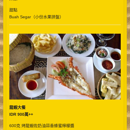
甜點
Buah Segar（小份水果拼盤）
龍蝦大餐
IDR 900萬++
600克 烤龍蝦佐奶油蒜香蜂蜜檸檬醬