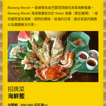
Bawang Merah 一直被譽為金巴蘭灣頂級的海濱海鮮餐廳。
Bawang Merah 海濱餐廳就位於 Kelan 海灘（靠近機場）。提
供優質當地海鮮、透明的價格、浪漫的日落、適合家庭的服務
以及團體解決方案。.
招牌菜
海鮮籃
加龍蝦：800,000 印尼盾++