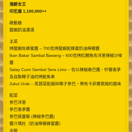
海鮮女王
印尼盾 1,100,000++
啟動器
龍蝦奶油濃湯
主菜
烤龍蝦佐蜂蜜醬 – 700克烤龍蝦配蜂蜜奶油檸檬醬
Ikan Bakar Sambal Bawang – 600克烤紅鯛魚佐洋蔥辣椒沙嗲
醬
Satay Cumi Sambal Sere Limo – 佐以辣椒桑巴醬、柠檬香茅
及自製椰子油的烤魷魚串
Jukut Urab – 蒸蔬菜配磨碎椰子參巴，帶有卡菲爾萊姆的風味
配菜
參巴洋蔥
參巴香茅醬
參巴佩蕾衝 (辣椒參巴醬)
醬汁瑪杜（奶油檸檬蜂蜜醬）
米飯