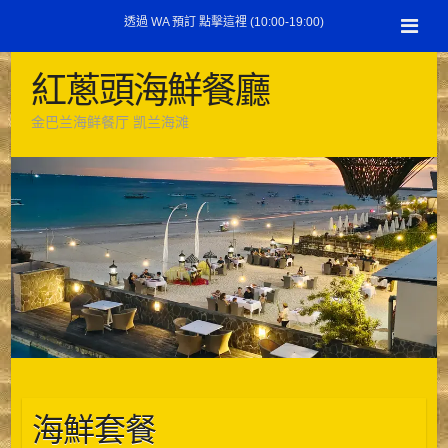
跳
HTML
透過 WA 預訂 點擊這裡 (10:00-19:00)
至
內
紅蔥頭海鮮餐廳
容
金巴兰海鲜餐厅 凯兰海滩
海鮮套餐