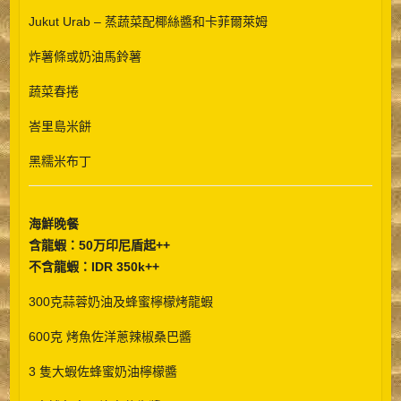
Jukut Urab – 蒸蔬菜配椰絲醬和卡菲爾萊姆
炸薯條或奶油馬鈴薯
蔬菜春捲
峇里島米餅
黑糯米布丁
海鮮晚餐
含龍蝦：50万印尼盾起++
不含龍蝦：IDR 350k++
300克蒜蓉奶油及蜂蜜檸檬烤龍蝦
600克 烤魚佐洋蔥辣椒桑巴醬
3 隻大蝦佐蜂蜜奶油檸檬醬