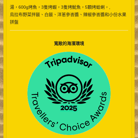
湯，6
00g烤魚，3隻烤蝦，3隻烤魷魚，5顆烤蛤蜊，,
烏拉布野菜拌飯、白飯、洋蔥參峇醬、辣椒參峇醬和小份水果
拼盤
寬敞的海濱環境