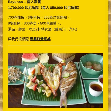
Rayunan – 兩人套餐
1,700,000 印尼盾起（每人 850,000 印尼盾起）
700克龍蝦、6隻大蝦、300克炸魷魚圈、,
8隻蛤蜊，800克魚，500克螃蟹，,
湯品、蔬菜，以及2杯特選酒（或果汁／汽水）
與我們很相配
專屬浪漫餐桌
.