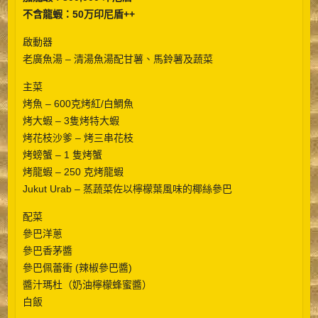
不含龍蝦：50万印尼盾++
啟動器
老廣魚湯 – 清湯魚湯配甘薯、馬鈴薯及蔬菜
主菜
烤魚 – 600克烤紅/白鯛魚
烤大蝦 – 3隻烤特大蝦
烤花枝沙爹 – 烤三串花枝
烤螃蟹 – 1 隻烤蟹
烤龍蝦 – 250 克烤龍蝦
Jukut Urab – 蒸蔬菜佐以檸檬葉風味的椰絲參巴
配菜
參巴洋蔥
參巴香茅醬
參巴佩蕾衝 (辣椒參巴醬)
醬汁瑪杜（奶油檸檬蜂蜜醬）
白飯