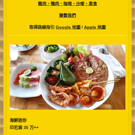
雞肉、鴨肉、咖哩、沙嗲、素食
聯繫我們
取得路線指引
Google 地圖
/
Apple 地圖
海鮮迷你
印尼盾 35 万++