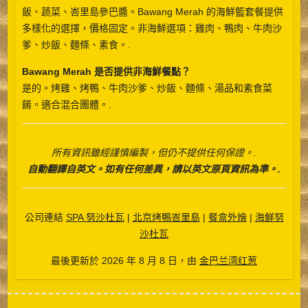
飯、蔬菜、峇里島參巴醬。Bawang Merah 的海鮮籃套餐提供
多樣化的選擇，價格固定。非海鮮選項：雞肉、鴨肉、牛肉沙
爹、炒飯、麵條、素食。.
Bawang Merah 是否提供非海鮮餐點？
是的。烤雞、烤鴨、牛肉沙爹、炒飯、麵條、湯品和素食菜
餚。適合混合團體。.
Español
Português do Brasil
所有資訊雖經謹慎編製，但仍不提供任何保證。.
한국어
自動翻譯自英文。如有任何差異，請以英文原頁資訊為準。.
日本語
Italiano
公司連結
SPA 努沙杜瓦
|
北京烤鴨峇里島
|
餐盒外燴
|
海鮮努
Bahasa Indonesia
沙杜瓦
हिन्दी
最後更新於 2026 年 8 月 8 日，由
金巴兰湾红葱
Deutsch
Français