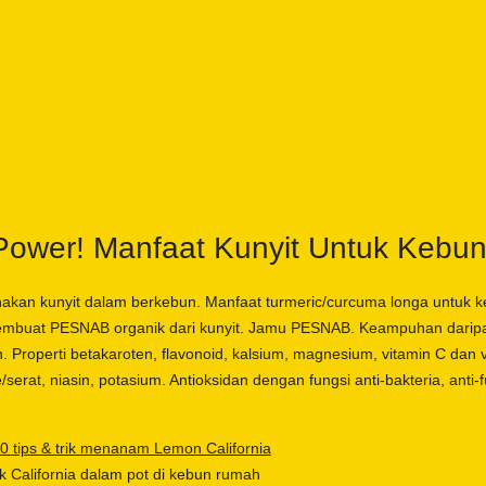
Power! Manfaat Kunyit Untuk Kebu
kan kunyit dalam berkebun. Manfaat turmeric/curcuma longa untuk ke
buat PESNAB organik dari kunyit. Jamu PESNAB. Keampuhan daripa
 Properti betakaroten, flavonoid, kalsium, magnesium, vitamin C dan v
re/serat, niasin, potasium. Antioksidan dengan fungsi anti-bakteria, anti-f
0 tips & trik menanam Lemon California
 California dalam pot di kebun rumah