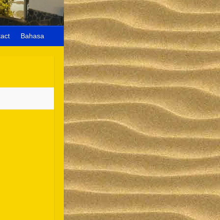
act
Bahasa