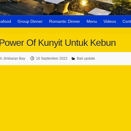
eafood
Group Dinner
Romantic Dinner
Menu
Videos
Cont
Power Of Kunyit Untuk Kebun
h Jimbaran Bay
16 September 2022
Bali update