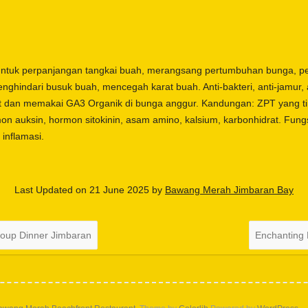
ntuk perpanjangan tangkai buah, merangsang pertumbuhan bunga, 
nghindari busuk buah, mencegah karat buah. Anti-bakteri, anti-jamur, a
dan memakai GA3 Organik di bunga anggur. Kandungan: ZPT yang ti
mon auksin, hormon sitokinin, asam amino, kalsium, karbonhidrat. Fungsi
 inflamasi.
Last Updated on 21 June 2025 by
Bawang Merah Jimbaran Bay
oup Dinner Jimbaran
Enchanting