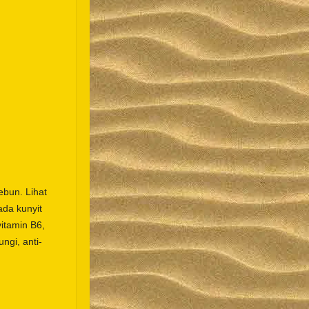
n
bun. Lihat
da kunyit
itamin B6,
ungi, anti-