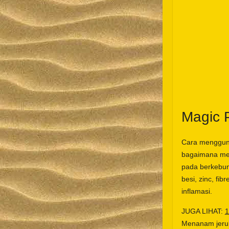
Magic 
Cara mengguna
bagaimana mem
pada berkebun.
besi, zinc, fib
inflamasi.
JUGA LIHAT:
1
Menanam jeruk