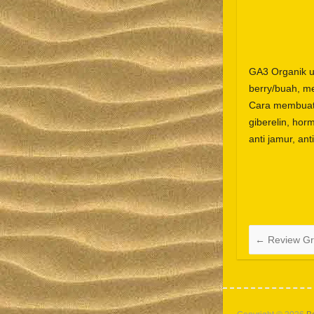
GA3 Organik u
berry/buah, me
Cara membuat 
giberelin, hor
anti jamur, anti
←
Review Gr