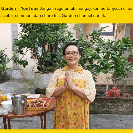
s Garden – YouTube
Jangan ragu untuk mengajukan pertanyaan di ba
ubscribe, comment dan share In’s Garden channel dari Bali