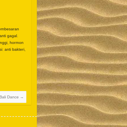
pembesaran
nti gagal.
Español
nggi, hormon
Português do Brasil
: anti bakteri,
한국어
日本語
Italiano
Bahasa Indonesia
हिन्दी
 Bali Dance
→
Deutsch
Français
繁體中文