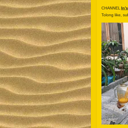
CHANNEL
In’
Tolong like, s