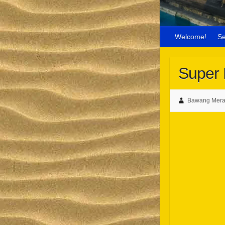
Welcome!
S
Super 
Bawang Mera