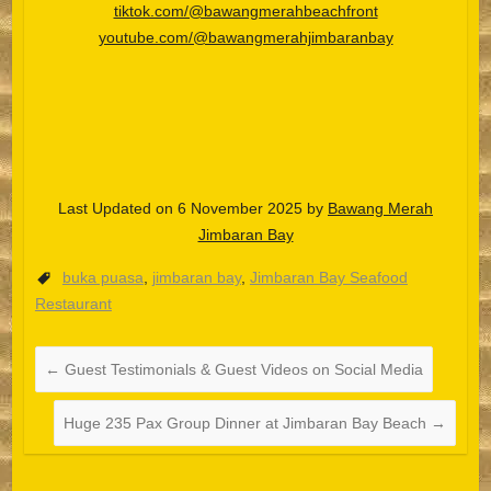
tiktok.com/@bawangmerahbeachfront
youtube.com/@bawangmerahjimbaranbay
Last Updated on 6 November 2025 by
Bawang Merah
Jimbaran Bay
buka puasa
,
jimbaran bay
,
Jimbaran Bay Seafood
Español
Restaurant
Português do Brasil
한국어
←
Guest Testimonials & Guest Videos on Social Media
日本語
Huge 235 Pax Group Dinner at Jimbaran Bay Beach
→
Italiano
Bahasa Indonesia