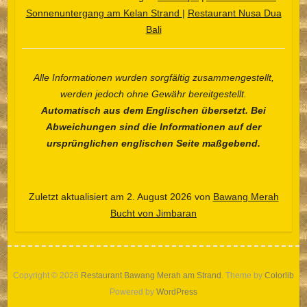
Sonnenuntergang am Kelan Strand
|
Restaurant Nusa Dua
Bali
Alle Informationen wurden sorgfältig zusammengestellt,
Español
werden jedoch ohne Gewähr bereitgestellt.
Automatisch aus dem Englischen übersetzt. Bei
Português do Brasil
Abweichungen sind die Informationen auf der
한국어
ursprünglichen englischen Seite maßgebend.
日本語
Italiano
Zuletzt aktualisiert am 2. August 2026 von
Bawang Merah
Bahasa Indonesia
Bucht von Jimbaran
हिन्दी
Français
繁體中文
Copyright © 2026
Restaurant Bawang Merah am Strand
. Theme by
Colorlib
简体中文
Powered by
WordPress