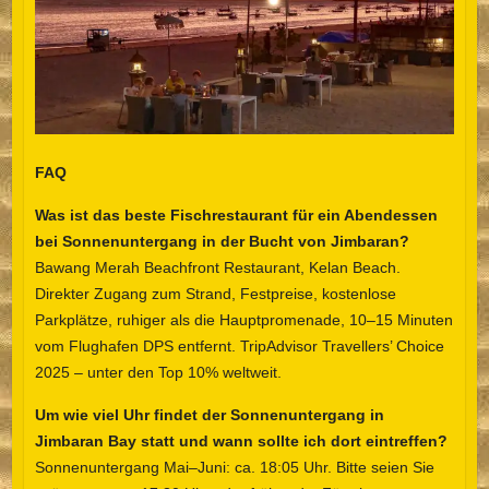
FAQ
Was ist das beste Fischrestaurant für ein Abendessen
bei Sonnenuntergang in der Bucht von Jimbaran?
Bawang Merah Beachfront Restaurant, Kelan Beach.
Direkter Zugang zum Strand, Festpreise, kostenlose
Parkplätze, ruhiger als die Hauptpromenade, 10–15 Minuten
vom Flughafen DPS entfernt. TripAdvisor Travellers’ Choice
2025 – unter den Top 10% weltweit.
Um wie viel Uhr findet der Sonnenuntergang in
Jimbaran Bay statt und wann sollte ich dort eintreffen?
Sonnenuntergang Mai–Juni: ca. 18:05 Uhr. Bitte seien Sie