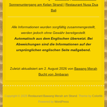
Sonnenuntergang am Kelan Strand
|
Restaurant Nusa Dua
Bali
Alle Informationen wurden sorgfältig zusammengestellt,
Español
werden jedoch ohne Gewähr bereitgestellt.
Automatisch aus dem Englischen übersetzt. Bei
Português do Brasil
Abweichungen sind die Informationen auf der
한국어
ursprünglichen englischen Seite maßgebend.
日本語
Italiano
Zuletzt aktualisiert am 2. August 2026 von
Bawang Merah
Bahasa Indonesia
Bucht von Jimbaran
हिन्दी
Français
繁體中文
Copyright © 2026
Restaurant Bawang Merah am Strand
. Theme by
Colorlib
简体中文
Powered by
WordPress