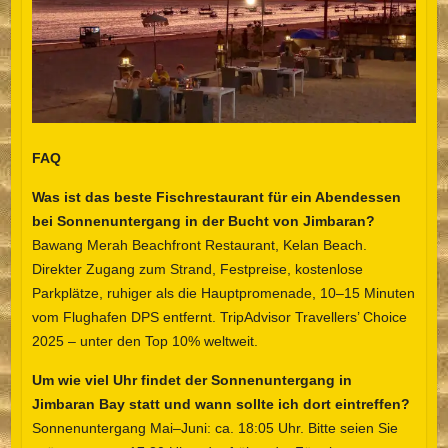
FAQ
Was ist das beste Fischrestaurant für ein Abendessen
bei Sonnenuntergang in der Bucht von Jimbaran?
Bawang Merah Beachfront Restaurant, Kelan Beach.
Direkter Zugang zum Strand, Festpreise, kostenlose
Parkplätze, ruhiger als die Hauptpromenade, 10–15 Minuten
vom Flughafen DPS entfernt. TripAdvisor Travellers’ Choice
2025 – unter den Top 10% weltweit.
Um wie viel Uhr findet der Sonnenuntergang in
Jimbaran Bay statt und wann sollte ich dort eintreffen?
Sonnenuntergang Mai–Juni: ca. 18:05 Uhr. Bitte seien Sie