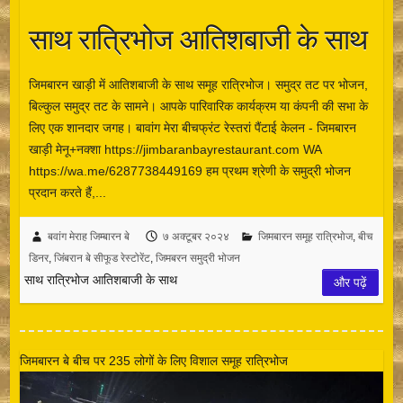
साथ रात्रिभोज आतिशबाजी के साथ
जिमबारन खाड़ी में आतिशबाजी के साथ समूह रात्रिभोज। समुद्र तट पर भोजन,
बिल्कुल समुद्र तट के सामने। आपके पारिवारिक कार्यक्रम या कंपनी की सभा के
लिए एक शानदार जगह। बावांग मेरा बीचफ्रंट रेस्तरां पैंटाई केलन - जिमबारन
खाड़ी मेनू+नक्शा https://jimbaranbayrestaurant.com WA
https://wa.me/6287738449169 हम प्रथम श्रेणी के समुद्री भोजन
प्रदान करते हैं,...
बवांग मेराह जिम्बारन बे
७ अक्टूबर २०२४
जिमबारन समूह रात्रिभोज
,
बीच
डिनर
,
जिंबरान बे सीफूड रेस्टोरेंट
,
जिमबरन समुद्री भोजन
साथ रात्रिभोज आतिशबाजी के साथ
और पढ़ें
जिमबारन बे बीच पर 235 लोगों के लिए विशाल समूह रात्रिभोज