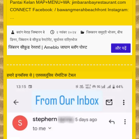
Pantai Kelan MAP+MENU+WA: jimbaranbayrestaurant.com
CONNECT Facebook: / bawangmerahbeachfront Instagram:
…
बवांग मेराह जिम्बारन बे
२ नवंबर २०२४
जिमबरन समुद्री भोजन
,
बीच
डिनर
,
जिंबरान बे सीफूड रेस्टोरेंट
,
सूर्यास्त रात्रिभोज
जिंबरन सीफ़ूड रेस्तरां | Ameblo जापान ब्लॉग पोस्ट
और पढ़ें
हमारे इनबॉक्स से | एक्सक्लूसिव रोमांटिक टेबल