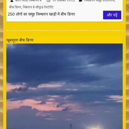
बवांग मेराह जिम्बारन बे
१० दिसम्बर २०२३
जिमबारन समूह रात्रिभोज
,
बीच डिनर
,
जिंबरान बे सीफूड रेस्टोरेंट
250 लोगों का समूह जिम्बारन खाड़ी में बीच डिनर
और पढ़ें
खूबसूरत बीच डिनर