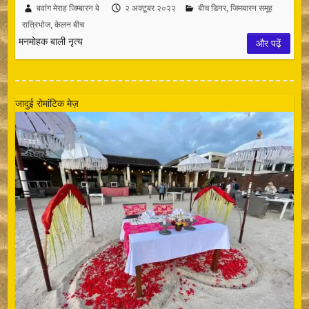
बवांग मेराह जिम्बारन बे
२ अक्टूबर २०२२
बीच डिनर
,
जिमबारन समूह
रात्रिभोज
,
केलन बीच
मनमोहक बाली नृत्य
और पढ़ें
जादुई रोमांटिक मेज़