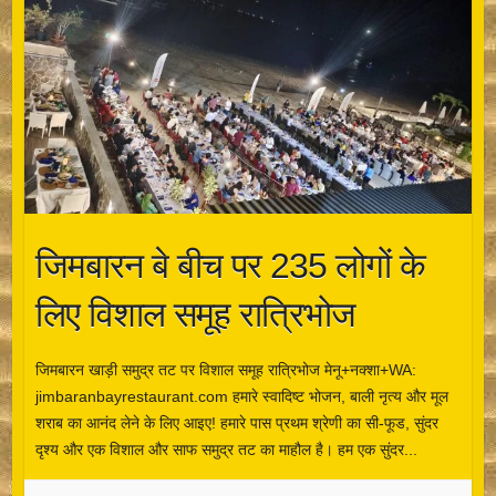
जिमबारन बे बीच पर 235 लोगों के
लिए विशाल समूह रात्रिभोज
जिमबारन खाड़ी समुद्र तट पर विशाल समूह रात्रिभोज मेनू+नक्शा+WA:
jimbaranbayrestaurant.com हमारे स्वादिष्ट भोजन, बाली नृत्य और मूल
शराब का आनंद लेने के लिए आइए! हमारे पास प्रथम श्रेणी का सी-फूड, सुंदर
दृश्य और एक विशाल और साफ समुद्र तट का माहौल है। हम एक सुंदर...