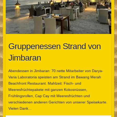
Gruppenessen Strand von
Jimbaran
Abendessen in Jimbaran: 70 nette Mitarbeiter von Darya-
Varia Laboratoria speisten am Strand im Bawang Merah
Beachfront Restaurant. Mahlzeit: Fisch- und
Meeresfrüchtepakete mit ganzen Kokosnüssen,
Frühlingsrollen, Cap Cay mit Meeresfrüchten und
verschiedenen anderen Gerichten von unserer Speisekarte.
Vielen Dank…