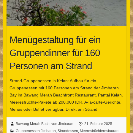
Menügestaltung für ein
Gruppendinner für 160
Personen am Strand
Strand-Gruppenessen in Kelan: Aufbau für ein
Gruppenessen mit 160 Personen am Strand der Jimbaran
Bay im Bawang Merah Beachfront Restaurant, Pantai Kelan.
Meeresfrüchte-Pakete ab 200.000 IDR. A-la-carte-Gerichte,
Menüs oder Buffet verfügbar. Direkt am Strand.
Bawang Merah Bucht von Jimbaran
21. Februar 2025
Gruppenessen Jimbaran
,
Strandessen
,
Meeresfrüchterestaurant