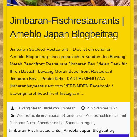
Jimbaran-Fischrestaurants |
Ameblo Japan Blogbeitrag
Jimbaran Seafood Restaurant – Dies ist ein schöner
Ameblo-Blogbeitrag eines japanischen Kunden des Bawang
Merah Beachfront Restaurant Jimbaran Bay. Vielen Dank für
Ihren Besuch! Bawang Merah Beachfront Restaurant
Jimbaran Bay – Pantai Kelan KARTE+MENÜ+WA:
jimbaranbayrestaurant.com VERBINDEN Facebook: /
bawangmerahbeachfront Instagram:…
Bawang Merah Bucht von Jimbaran
2. November 2024
Meeresfrüchte in Jimbaran
,
Strandessen
,
Meeresfrüchterestaurant
Jimbaran Bucht
,
Abendessen bei Sonnenuntergang
Jimbaran-Fischrestaurants | Ameblo Japan Blogbeitrag