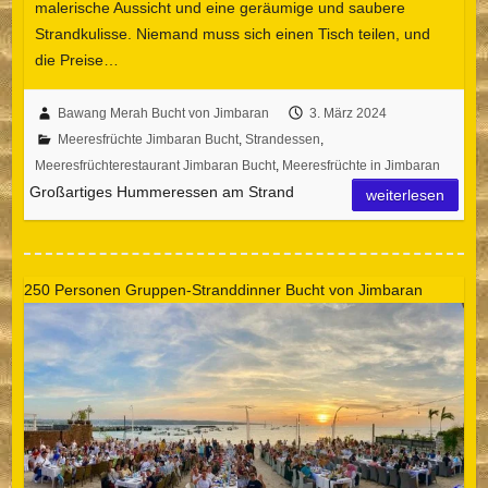
malerische Aussicht und eine geräumige und saubere
Strandkulisse. Niemand muss sich einen Tisch teilen, und
die Preise…
Bawang Merah Bucht von Jimbaran
3. März 2024
Meeresfrüchte Jimbaran Bucht
,
Strandessen
,
Meeresfrüchterestaurant Jimbaran Bucht
,
Meeresfrüchte in Jimbaran
Großartiges Hummeressen am Strand
weiterlesen
250 Personen Gruppen-Stranddinner Bucht von Jimbaran