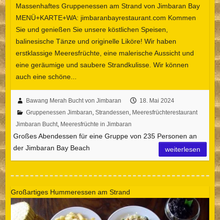
Massenhaftes Gruppenessen am Strand von Jimbaran Bay
MENÜ+KARTE+WA: jimbaranbayrestaurant.com Kommen
Sie und genießen Sie unsere köstlichen Speisen,
balinesische Tänze und originelle Liköre! Wir haben
erstklassige Meeresfrüchte, eine malerische Aussicht und
eine geräumige und saubere Strandkulisse. Wir können
auch eine schöne...
Bawang Merah Bucht von Jimbaran
18. Mai 2024
Gruppenessen Jimbaran
,
Strandessen
,
Meeresfrüchterestaurant
Jimbaran Bucht
,
Meeresfrüchte in Jimbaran
Großes Abendessen für eine Gruppe von 235 Personen an
der Jimbaran Bay Beach
weiterlesen
Großartiges Hummeressen am Strand