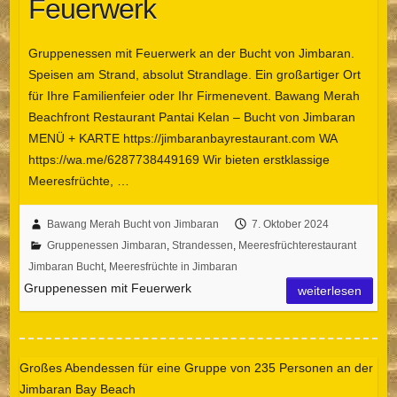
Feuerwerk
Gruppenessen mit Feuerwerk an der Bucht von Jimbaran.
Speisen am Strand, absolut Strandlage. Ein großartiger Ort
für Ihre Familienfeier oder Ihr Firmenevent. Bawang Merah
Beachfront Restaurant Pantai Kelan – Bucht von Jimbaran
MENÜ + KARTE https://jimbaranbayrestaurant.com WA
https://wa.me/6287738449169 Wir bieten erstklassige
Meeresfrüchte, …
Bawang Merah Bucht von Jimbaran
7. Oktober 2024
Gruppenessen Jimbaran
,
Strandessen
,
Meeresfrüchterestaurant
Jimbaran Bucht
,
Meeresfrüchte in Jimbaran
Gruppenessen mit Feuerwerk
weiterlesen
Großes Abendessen für eine Gruppe von 235 Personen an der
Jimbaran Bay Beach