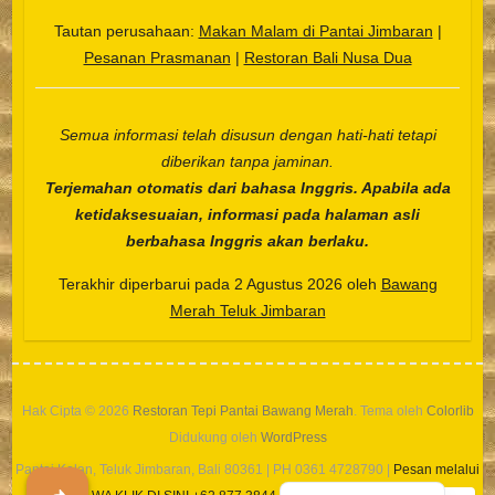
Tautan perusahaan:
Makan Malam di Pantai Jimbaran
|
Pesanan Prasmanan
|
Restoran Bali Nusa Dua
Español
Semua informasi telah disusun dengan hati-hati tetapi
Português do Brasil
diberikan tanpa jaminan.
한국어
Terjemahan otomatis dari bahasa Inggris. Apabila ada
ketidaksesuaian, informasi pada halaman asli
日本語
berbahasa Inggris akan berlaku.
Italiano
Terakhir diperbarui pada 2 Agustus 2026 oleh
Bawang
हिन्दी
Merah Teluk Jimbaran
Deutsch
Français
繁體中文
Hak Cipta © 2026
Restoran Tepi Pantai Bawang Merah
. Tema oleh
Colorlib
简体中文
Didukung oleh
WordPress
Pantai Kelan, Teluk Jimbaran, Bali 80361 | PH 0361 4728790 |
Pesan melalui
English (UK)