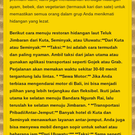
ayam, bebek, dan vegetarian (termasuk kari dan sate) untuk
memastikan semua orang dalam grup Anda menikmati
hidangan yang lezat.
Berikut cara menuju restoran hidangan laut Teluk
Jimbaran dari Kuta, Seminyak, atau Uluwatu:**Dari Kuta
atau Seminyak:*** **Taksi:** Ini adalah cara termudah
dan paling nyaman. Ambil taksi dari jalan utama atau
gunakan aplikasi transportasi seperti Gojek atau Grab.
Perjalanan akan memakan waktu sekitar 30-60 menit
tergantung lalu lintas. * **Sewa Motor:** Jika Anda
terbiasa mengendarai motor di Bali, ini bisa menjadi
pilihan yang lebih terjangkau dan fleksibel. Ikuti jalan
utama ke selatan menuju Bandara Ngurah Rai, lalu
teruslah ke selatan menuju Jimbaran. * **Transportasi
Pribadi/Antar-Jemput:** Banyak hotel di Kuta dan
Seminyak menawarkan layanan antar-jemput. Anda juga
bisa menyewa mobil dengan sopir untuk sehari atau
beberapa jam.**Dari Uluwatu:*** **Taksi:** Sama seperti