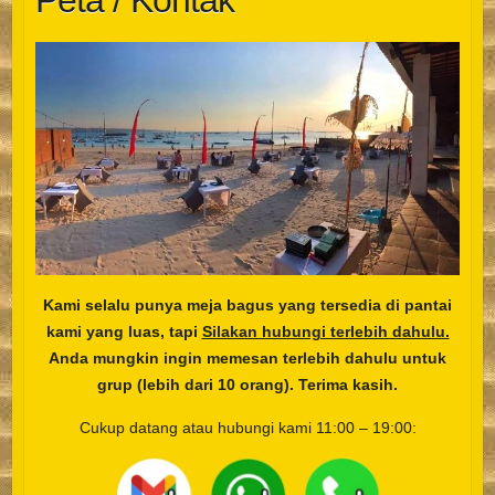
Peta / Kontak
Kami selalu punya meja bagus yang tersedia di pantai
kami yang luas, tapi
Silakan hubungi terlebih dahulu.
Anda mungkin ingin memesan terlebih dahulu untuk
grup (lebih dari 10 orang). Terima kasih.
Cukup datang atau hubungi kami 11:00 – 19:00:
__
__