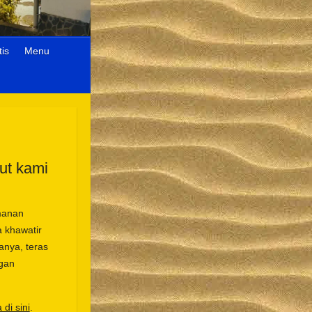
is
Menu
ut kami
manan
 khawatir
anya, teras
gan
di sini
.