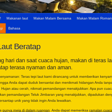
!
Makanan laut
Makan Malam Bersama
Makan Malam Romant
gi
Bahasa
Laut Beratap
g hari dan saat cuaca hujan, makan di teras la
atap terasa nyaman dan aman.
kenyamanan: Teras tepi laut kami dirancang untuk memberikan kenya
ingga Anda dapat duduk bersantai dan menikmati hidangan Anda tanpa
. Hujan atau cerah, nikmati pemandangan menakjubkan: Apa pun cuac
kan pemandangan Teluk Jimbaran yang menakjubkan, dipadukan den
rsantap unik yang tidak ingin Anda lewatkan.
sa
punya meja di dalam ruangan
. Anda dapat memeriksa
ramalan cuaca 