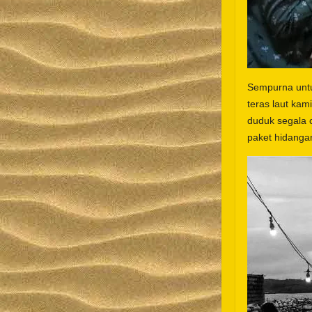
Sempurna untu
teras laut ka
duduk segala 
paket hidanga