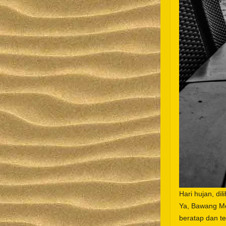
Hari hujan, dil
Ya, Bawang Mer
beratap dan t