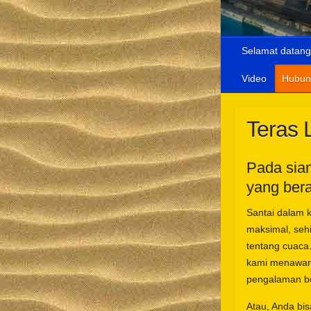
Selamat datang
Video
Hubun
Teras 
Pada sian
yang ber
Santai dalam 
maksimal, seh
tentang cuaca
kami menawar
pengalaman be
Atau, Anda bi