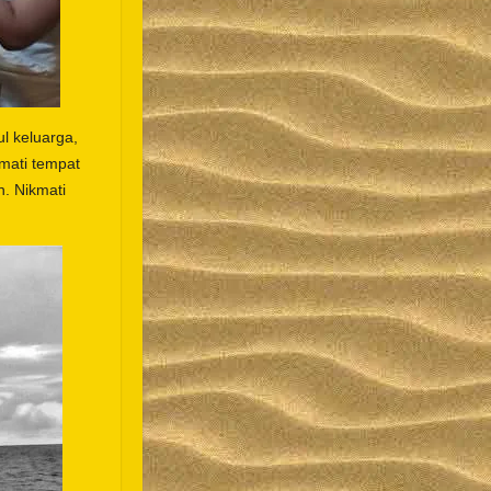
l keluarga,
mati tempat
n. Nikmati