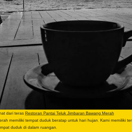
ihat dari teras
Restoran Pantai Teluk Jimbaran Bawang Merah
ah memiliki tempat duduk beratap untuk hari hujan. Kami memiliki ter
empat duduk di dalam ruangan.