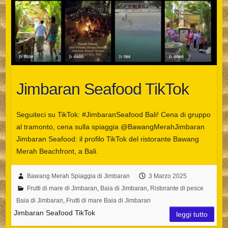
Jimbaran Seafood TikTok
Seguiteci su TikTok: #JimbaranSeafood Bali! Cena di gruppo
al tramonto, cena sulla spiaggia @BawangMerahJimbaran
Jimbaran Seafood: il profilo TikTok del ristorante Bawang
Merah Beachfront, a Bali.
Bawang Merah Spiaggia di Jimbaran
3 Marzo 2025
Frutti di mare di Jimbaran
,
Baia di Jimbaran
,
Ristorante di pesce
Baia di Jimbaran
,
Frutti di mare Baia di Jimbaran
Jimbaran Seafood TikTok
leggi tutto