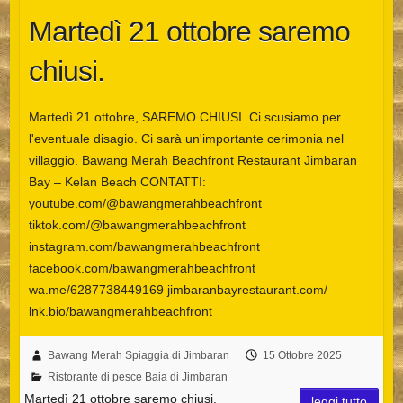
Martedì 21 ottobre saremo
chiusi.
Martedì 21 ottobre, SAREMO CHIUSI. Ci scusiamo per
l'eventuale disagio. Ci sarà un'importante cerimonia nel
villaggio. Bawang Merah Beachfront Restaurant Jimbaran
Bay – Kelan Beach CONTATTI:
youtube.com/@bawangmerahbeachfront
tiktok.com/@bawangmerahbeachfront
instagram.com/bawangmerahbeachfront
facebook.com/bawangmerahbeachfront
wa.me/6287738449169 jimbaranbayrestaurant.com/
lnk.bio/bawangmerahbeachfront
Bawang Merah Spiaggia di Jimbaran
15 Ottobre 2025
Ristorante di pesce Baia di Jimbaran
Martedì 21 ottobre saremo chiusi.
leggi tutto