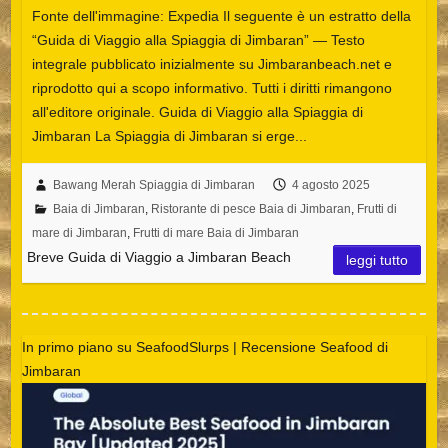
Fonte dell'immagine: Expedia Il seguente è un estratto della
“Guida di Viaggio alla Spiaggia di Jimbaran” — Testo
integrale pubblicato inizialmente su Jimbaranbeach.net e
riprodotto qui a scopo informativo. Tutti i diritti rimangono
all'editore originale. Guida di Viaggio alla Spiaggia di
Jimbaran La Spiaggia di Jimbaran si erge...
Bawang Merah Spiaggia di Jimbaran
4 agosto 2025
Baia di Jimbaran
,
Ristorante di pesce Baia di Jimbaran
,
Frutti di
mare di Jimbaran
,
Frutti di mare Baia di Jimbaran
Breve Guida di Viaggio a Jimbaran Beach
leggi tutto
In primo piano su SeafoodSlurps | Recensione Seafood di
Jimbaran