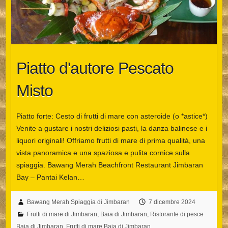
Piatto d'autore Pescato
Misto
Piatto forte: Cesto di frutti di mare con asteroide (o *astice*)
Venite a gustare i nostri deliziosi pasti, la danza balinese e i
liquori originali! Offriamo frutti di mare di prima qualità, una
vista panoramica e una spaziosa e pulita cornice sulla
spiaggia. Bawang Merah Beachfront Restaurant Jimbaran
Bay – Pantai Kelan…
Bawang Merah Spiaggia di Jimbaran
7 dicembre 2024
Español
Frutti di mare di Jimbaran
,
Baia di Jimbaran
,
Ristorante di pesce
Português do Brasil
Baia di Jimbaran
,
Frutti di mare Baia di Jimbaran