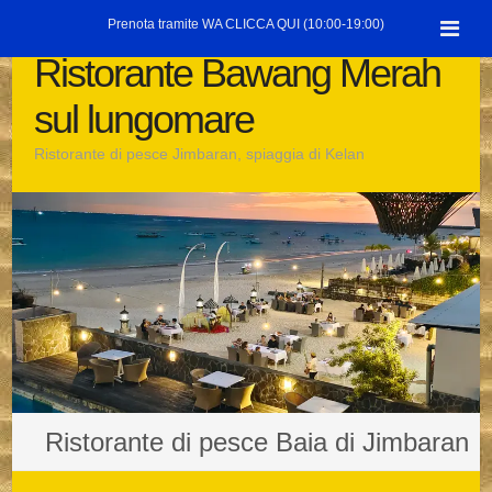
Salta
Prenota tramite WA CLICCA QUI (10:00-19:00)
al
Ristorante Bawang Merah
contenuto
sul lungomare
Ristorante di pesce Jimbaran, spiaggia di Kelan
Ristorante di pesce Baia di Jimbaran