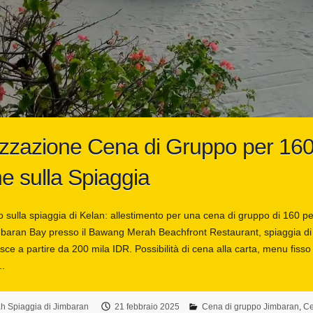
zzazione Cena di Gruppo per 16
e sulla Spiaggia
 sulla spiaggia di Kelan: allestimento per una cena di gruppo di 160 pe
mbaran Bay presso il Bawang Merah Beachfront Restaurant, spiaggia di
sce a partire da 200 mila IDR. Possibilità di cena alla carta, menu fisso 
..
 Spiaggia di Jimbaran
21 febbraio 2025
Cena di gruppo Jimbaran
,
Ce