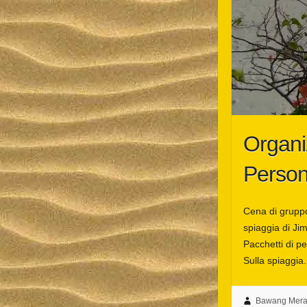
Organi
Person
Cena di gruppo
spiaggia di Ji
Pacchetti di pe
Sulla spiaggia.
Bawang Merah