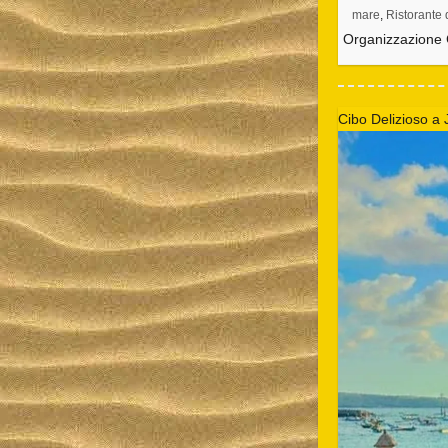
mare
,
Ristorante 
Organizzazione 
Cibo Delizioso a