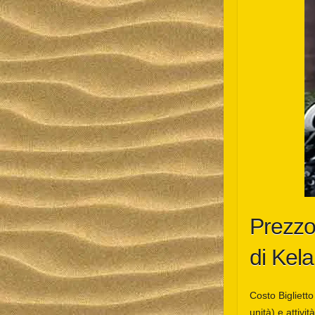
Prezzo 
di Kela
Costo Biglietto
unità) e attiv