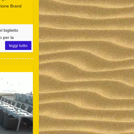
zione Brand
l biglietto
o per la
leggi tutto