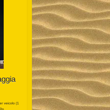
aggia
er veicolo (1
 Rp.