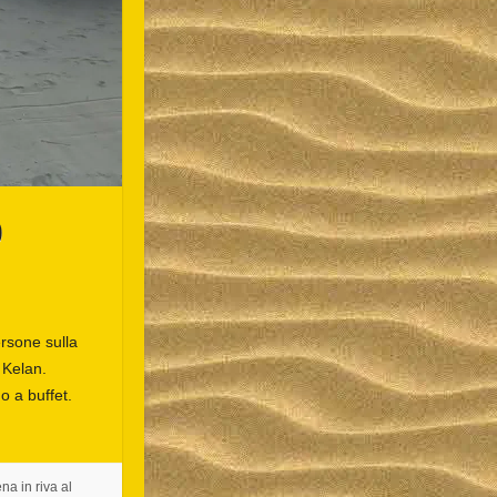
0
rsone sulla
 Kelan.
o a buffet.
na in riva al