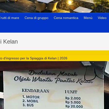
Frutti di mare
Cena di gruppo
Cena romantica
Menù
Video
i Kelan
tto d'ingresso per la Spiaggia di Kelan | 2026