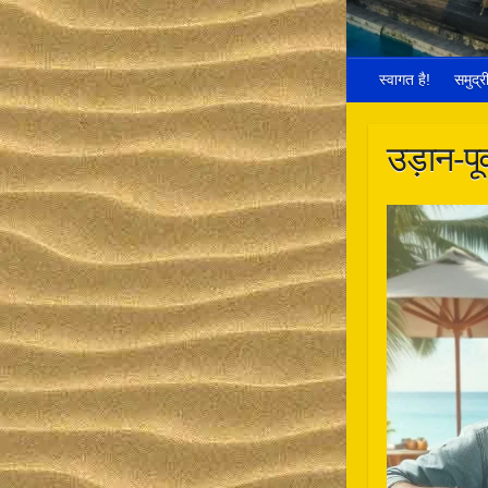
स्वागत है!
समुद्
उड़ान-पूर