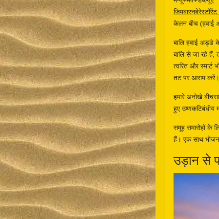
मेन्यू+मैप+डब्ल्यूए
जिमबारनबेरेस्टॉरें
केलन बीच (हवाई अड
बालि हवाई अड्डे के
बालि से जा रहे हैं
त्वरित और स्मार्ट
तट पर आराम करें। 
हमारे अनोखे बीचसाइ
हुए उष्णकटिबंधीय 
समूह समारोहों के लि
हैं। एक साथ भोजन 
उड़ान से प