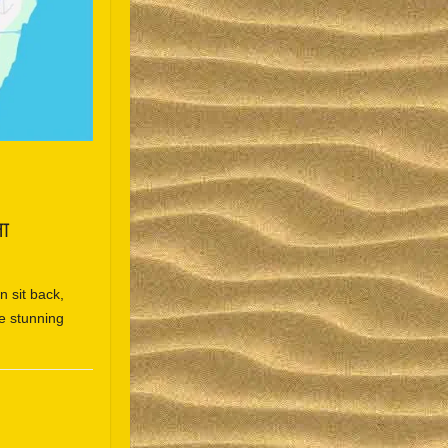
ना
 sit back,
he stunning