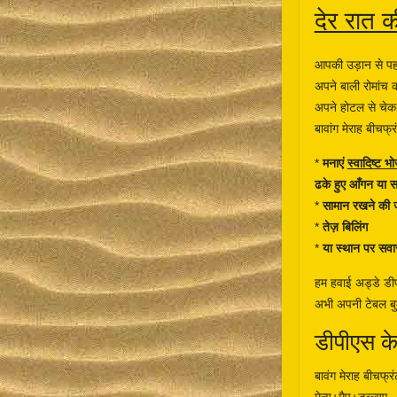
देर रात क
आपकी उड़ान से प
अपने बाली रोमांच क
अपने होटल से चेक-
बावांग मेराह बीचफ्
*
मनाएं
स्वादिष्ट भ
ढके हुए आँगन या स
*
सामान रखने की
*
तेज़ बिलिंग
*
या स्थान पर सवार
हम हवाई अड्डे डीप
अभी अपनी टेबल बुक
डीपीएस के
बावंग मेराह बीचफ्रंट 