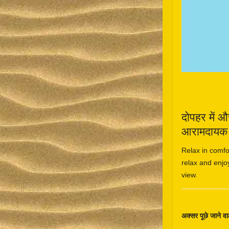
दोपहर में औ
आरामदायक औ
Relax in comfo
relax and enjo
view.
अक्सर पूछे जाने वाल