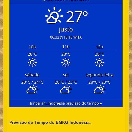
27°
justo
06:32
18:18 WITA
10
h
11
h
12
h
28
°C
28
°C
28
°C
sábado
sol
segunda-feira
28
°C
/ 24
°C
28
°C
/ 23
°C
28
°C
/ 23
°C
Jimbaran, Indonésia
previsão do tempo ▸
Previsão do Tempo do BMKG Indonésia.