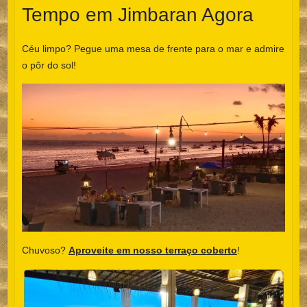
Tempo em Jimbaran Agora
Céu limpo? Pegue uma mesa de frente para o mar e admire
o pôr do sol!
Chuvoso?
Aproveite em nosso terraço coberto
!