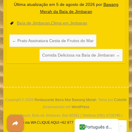
Última atualização em 5 de agosto de 2026 por
Bawang
Merah da Baía de Jimbaran
Español
Baía de Jimbaran
,
Clima em Jimbaran
한국어
日本語
←
Prato Assinatura Cesta de Frutos do Mar
Italiano
Comida Deliciosa na Baía de Jimbaran
→
Bahasa Indonesia
हिन्दी
Deutsch
Français
繁體中文
Copyright © 2026
Restaurante Beira-Mar Bawang Merah
. Tema por
Colorlib
简体中文
Desenvolvido em
WordPress
Kelan Beach, Baía de Jimbaran, Bali 80361 | Telefone 0361 4728790 |
English (UK)
Reserve via WA CLIQUE AQUI +62 877 3844 9169 (APENAS TEXTO)
Português do Brasil