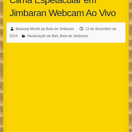
Clima Espetacular em
Jimbaran Webcam Ao Vivo
Bawang Merah da Baía de Jimbaran
12 de dezembro de
2024
Atualização de Bali
,
Baía de Jimbaran