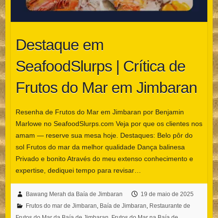
Destaque em
SeafoodSlurps | Crítica de
Frutos do Mar em Jimbaran
Resenha de Frutos do Mar em Jimbaran por Benjamin
Marlowe no SeafoodSlurps.com Veja por que os clientes nos
amam — reserve sua mesa hoje. Destaques: Belo pôr do
sol Frutos do mar da melhor qualidade Dança balinesa
Privado e bonito Através do meu extenso conhecimento e
expertise, dediquei tempo para revisar…
Bawang Merah da Baía de Jimbaran
19 de maio de 2025
Frutos do mar de Jimbaran
,
Baía de Jimbaran
,
Restaurante de
Frutos do Mar da Baía de Jimbaran
,
Frutos do Mar na Baía de