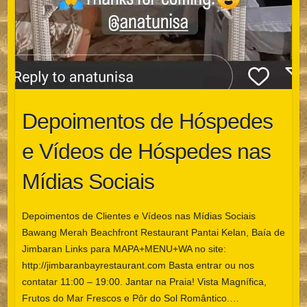
Depoimentos de Hóspedes
e Vídeos de Hóspedes nas
Mídias Sociais
Depoimentos de Clientes e Vídeos nas Mídias Sociais
Bawang Merah Beachfront Restaurant Pantai Kelan, Baía de
Jimbaran Links para MAPA+MENU+WA no site:
http://jimbaranbayrestaurant.com Basta entrar ou nos
contatar 11:00 – 19:00. Jantar na Praia! Vista Magnífica,
Frutos do Mar Frescos e Pôr do Sol Romântico.…