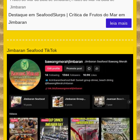
Jimbaran
Destaque em SeafoodSlurps | Crítica de Frutos do Mar em
Jimbaran
leia mais
Jimbaran Seafood TikTok