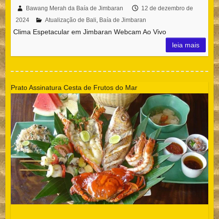
Bawang Merah da Baía de Jimbaran
12 de dezembro de
2024
Atualização de Bali
,
Baía de Jimbaran
Clima Espetacular em Jimbaran Webcam Ao Vivo
leia mais
Prato Assinatura Cesta de Frutos do Mar