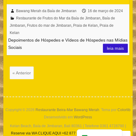
Bawang Merah da Baía de Jimbaran
16 de março de 2024
Restaurante de Frutos do Mar da Baía de Jimbaran
,
Baía de
Jimbaran
,
Frutos do mar de Jimbaran
,
Praia de Kelan
,
Praia de
Español
Kelan
한국어
Depoimentos de Hóspedes e Vídeos de Hóspedes nas Mídias
日本語
Sociais
leia mais
Italiano
Bahasa Indonesia
« Anterior
हिन्दी
Deutsch
Français
繁體中文
Copyright © 2026
Restaurante Beira-Mar Bawang Merah
. Tema por
Colorlib
简体中文
Desenvolvido em
WordPress
Kelan Beach, Baía de Jimbaran, Bali 80361 | Telefone 0361 4728790 |
English (UK)
Reserve via WA CLIQUE AQUI +62 877 3844 9169 (APENAS TEXTO)