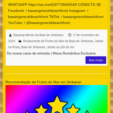
WHATSAPP https://wa.me/6287738449169 CONECTE-SE
Facebook: / bawangmerahbeachfront Instagram: /
bawangmerahbeachfront TikTok: / bawangmerahbeachfront
YouTube: / @bawangmerahbeachfront
Bawang Merah da Baía de Jimbaran
1º de novembro de
2024
Restaurante de Frutos do Mar da Baía de Jimbaran
,
Jantar
na Praia
,
Baía de Jimbaran
,
Jantar ao pôr do sol
Da nossa caixa de entrada | Mesa Romântica Exclusiva
leia mais
Recomendação de Frutos do Mar em Jimbaran